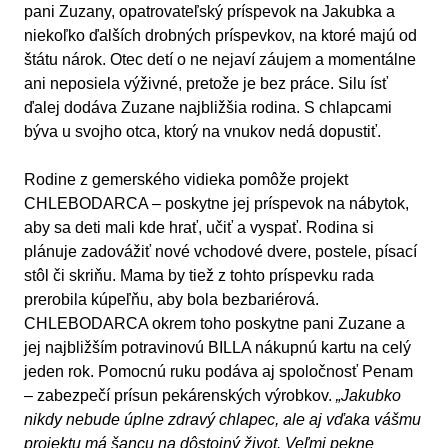
pani Zuzany, opatrovateľský príspevok na Jakubka a
niekoľko ďalších drobných príspevkov, na ktoré majú od
štátu nárok. Otec detí o ne nejaví záujem a momentálne
ani neposiela výživné, pretože je bez práce. Silu ísť
ďalej dodáva Zuzane najbližšia rodina. S chlapcami
býva u svojho otca, ktorý na vnukov nedá dopustiť.
Rodine z gemerského vidieka pomôže projekt
CHLEBODARCA – poskytne jej príspevok na nábytok,
aby sa deti mali kde hrať, učiť a vyspať. Rodina si
plánuje zadovážiť nové vchodové dvere, postele, písací
stôl či skriňu. Mama by tiež z tohto príspevku rada
prerobila kúpeľňu, aby bola bezbariérová.
CHLEBODARCA okrem toho poskytne pani Zuzane a
jej najbližším potravinovú BILLA nákupnú kartu na celý
jeden rok. Pomocnú ruku podáva aj spoločnosť Penam
– zabezpečí prísun pekárenských výrobkov.
„Jakubko
nikdy nebude úplne zdravý chlapec, ale aj vďaka vášmu
projektu má šancu na dôstojný život. Veľmi pekne