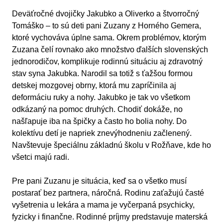
Deväťročné dvojičky Jakubko a Oliverko a štvorročný
Tomáško – to sú deti pani Zuzany z Horného Gemera,
ktoré vychováva úplne sama. Okrem problémov, ktorým
Zuzana čelí rovnako ako množstvo ďalších slovenských
jednorodičov, komplikuje rodinnú situáciu aj zdravotný
stav syna Jakubka. Narodil sa totiž s ťažšou formou
detskej mozgovej obrny, ktorá mu zapríčinila aj
deformáciu ruky a nohy. Jakubko je tak vo všetkom
odkázaný na pomoc druhých. Chodiť dokáže, no
našľapuje iba na špičky a často ho bolia nohy. Do
kolektívu detí je napriek znevýhodneniu začlenený.
Navštevuje špeciálnu základnú školu v Rožňave, kde ho
všetci majú radi.
Pre pani Zuzanu je situácia, keď sa o všetko musí
postarať bez partnera, náročná. Rodinu zaťažujú časté
vyšetrenia u lekára a mama je vyčerpaná psychicky,
fyzicky i finančne. Rodinné príjmy predstavuje materská