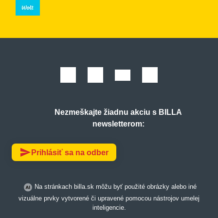
Nezmeškajte žiadnu akciu s BILLA
newsletterom:
send
Prihlásiť sa na odber
Na stránkach billa.sk môžu byť použité obrázky alebo iné
vizuálne prvky vytvorené či upravené pomocou nástrojov umelej
inteligencie.