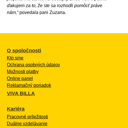
ďakujem za to, že ste sa rozhodli pomôcť práve
nám,“
povedala pani Zuzana.
O spoločnosti
Kto sme
Ochrana osobných údajov
Možnosti platby
Online panel
Reklamačný poriadok
VIVA BILLA
Kariéra
Pracovné príležitosti
Duálne vzdelávanie