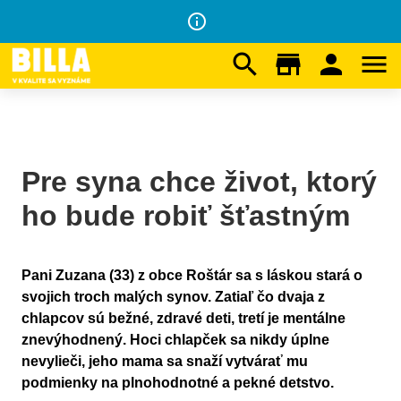
info_outline
search
store
person
menu
Na domovskú stránku
/
...
Chlebodarca
/
3. ročník
/
Pre syna chce život, ktorý ho bude robiť šťastným
Pre syna chce život, ktorý
ho bude robiť šťastným
Pani Zuzana (33) z obce Roštár sa s láskou stará o
svojich troch malých synov. Zatiaľ čo dvaja z
chlapcov sú bežné, zdravé deti, tretí je mentálne
znevýhodnený. Hoci chlapček sa nikdy úplne
nevylieči, jeho mama sa snaží vytvárať mu
podmienky na plnohodnotné a pekné detstvo.