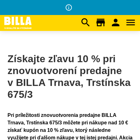
info_outline
search
store
person
menu
Na domovskú stránku
/
Získajte zľavu 10 % pri znovuotvorení predajne v Trnave
Získajte zľavu 10 % pri
znovuotvorení predajne
v BILLA Trnava, Trstínska
675/3
Pri príležitosti znovuotvorenia predajne BILLA
Trnava, Trstínska 675/3 môžete pri nákupe nad 10 €
získať kupón na 10 % zľavu, ktorý následne
využijete pri ďalšom nákupe v tej istej predajni. Akcia