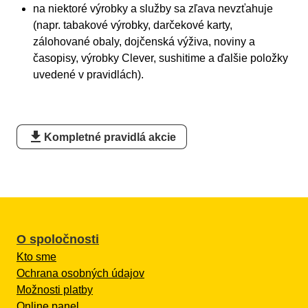
na niektoré výrobky a služby sa zľava nevzťahuje
(napr. tabakové výrobky, darčekové karty,
zálohované obaly, dojčenská výživa, noviny a
časopisy, výrobky Clever, sushitime a ďalšie položky
uvedené v pravidlách).
download
Kompletné pravidlá akcie
O spoločnosti
Kto sme
Ochrana osobných údajov
Možnosti platby
Online panel